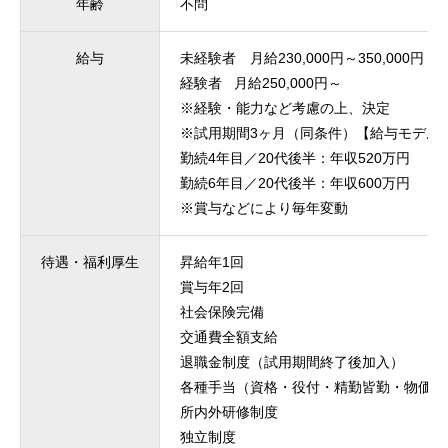
年齢
不問
給与
未経験者 月給230,000円～350,000円
経験者 月給250,000円～
※経験・能力など考慮の上、決定
※試用期間3ヶ月（同条件）【給与モデル(2
勤続4年目／20代後半：年収520万円
勤続6年目／20代後半：年収600万円
※賞与などにより毎年変動
待遇・福利厚生
昇給年1回
賞与年2回
社会保険完備
交通費全額支給
退職金制度（試用期間終了後加入）
各種手当（資格・役付・精勤皆勤・物価・
所内外研修制度
独立制度