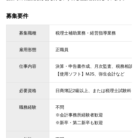
職員インタビュー
募集要件
採用情報を知る Recruit
募集職種
税理士補助業務・経営指導業務
求める人材像／選考基準
雇用形態
正職員
募集要項
仕事内容
決算・申告書作成、月次監査、税務相談対
よくあるご質問
【使用ソフト】MJS、弥生会計など
エントリーフォーム
必要資格
日商簿記2級以上、または税理士試験科目
採用活動に関する個人情報保護方針
職務経験
不問
※会計事務所経験者歓迎
※新卒・第二新卒も歓迎
Office
Business
Recruit
Entry
Privacy Policy