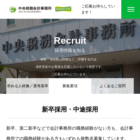
ご応募お待ちしてい
ます！
事務所を知る Office
Recruit
所長メッセージ
採用情報を知る
職員への約束
経験・未経験は関係なく、評価するのは、
成長意欲やお客様を応援したいという熱意です。
事務所の強み
ご応募お待ちしています。
求める人材像／選考基準
募集要項
よくあるご質問
福利厚生／教育制度
事務所概要
新卒採用・中途採用
仕事を知る Business
新卒、第二新卒などで会計事務所の職務経験がない方も、会計事
仕事内容／業務内容
務所での職務経験がある方もいずれも複数名募集しています。