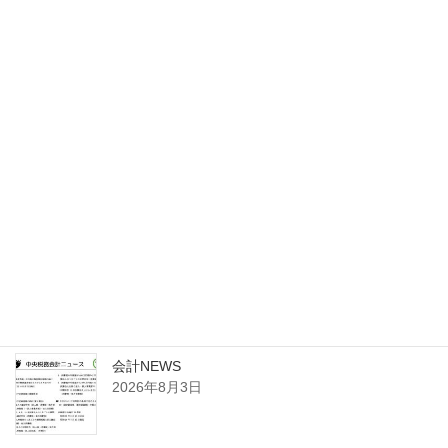
【企業経営情報】
〇週刊企業WEBマガジン〇月刊企業経営情報レポート
会社から労務まで企業経営をサポートする有益な最新情報
が盛り沢山！！問題解決のサポートツール
click!
【ビジネス書式集】
〇ビジネス文書・契約書〇会社規定・内容証明etc
すぐに使えるビジネス書類のテンプレート！！使いやすさ
は折り紙つき
click!
新着情報
会計NEWS
2026年8月3日