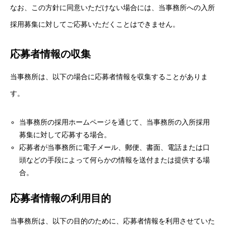
なお、この方針に同意いただけない場合には、当事務所への入所
職員インタビュー
採用募集に対してご応募いただくことはできません。
採用情報を知る Recruit
応募者情報の収集
求める人材像／選考基準
当事務所は、以下の場合に応募者情報を収集することがありま
募集要項
す。
よくあるご質問
当事務所の採用ホームページを通じて、当事務所の入所採用
募集に対して応募する場合。
エントリーフォーム
応募者が当事務所に電子メール、郵便、書面、電話または口
頭などの手段によって何らかの情報を送付または提供する場
採用活動に関する個人情報保護方針
合。
応募者情報の利用目的
Office
Business
Recruit
Entry
Privacy Policy
当事務所は、以下の目的のために、応募者情報を利用させていた