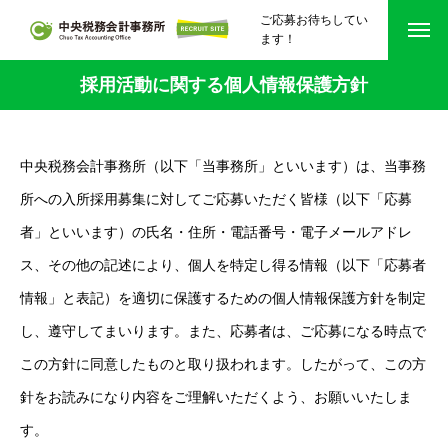
ご応募お待ちしてい
ます！
採用活動に関する個人情報保護方針
事務所を知る Office
所長メッセージ
中央税務会計事務所（以下「当事務所」といいます）は、当事務
職員への約束
所への入所採用募集に対してご応募いただく皆様（以下「応募
者」といいます）の氏名・住所・電話番号・電子メールアドレ
事務所の強み
ス、その他の記述により、個人を特定し得る情報（以下「応募者
福利厚生／教育制度
情報」と表記）を適切に保護するための個人情報保護方針を制定
し、遵守してまいります。また、応募者は、ご応募になる時点で
事務所概要
この方針に同意したものと取り扱われます。したがって、この方
仕事を知る Business
針をお読みになり内容をご理解いただくよう、お願いいたしま
す。
仕事内容／業務内容