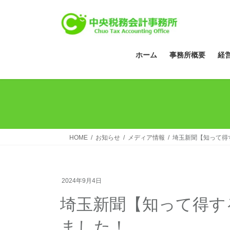
コ
ナ
ン
ビ
テ
ゲ
ン
ー
ツ
シ
ホーム
事務所概要
経
へ
ョ
ス
ン
キ
に
ッ
移
プ
動
HOME
お知らせ
メディア情報
埼玉新聞【知って得
2024年9月4日
埼玉新聞【知って得す
ました！