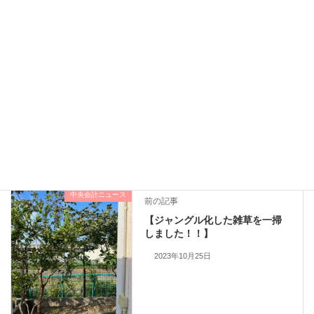
中央税務会計事務所 所長 中島由雅
職員一同
Threads
Facebook
X
LINE
中央会計ニュース
カテゴリー
中央会計ニュース
前の記事
【ジャングル化した雑草を一掃
しました！！】
2023年10月25日