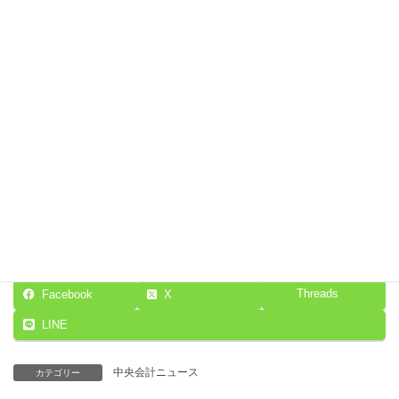
「パートナーシップ構築宣言」とは、内閣府及び中小企業庁が創
設した仕組みです。取引先との共存共栄の取組み、「取引条件の
しわ寄せ」防止を宣言します。
宣言の詳細はこちら
Threads
Facebook
X
LINE
中央会計ニュース
カテゴリー