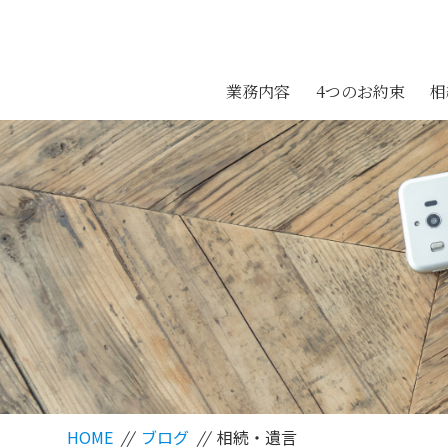
業務内容
4つのお約束
相
HOME
//
ブログ
//
相続・遺言