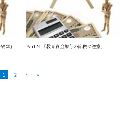
手続は」
Part24 「教育資金贈与の節税に注意」
1
2
›
»